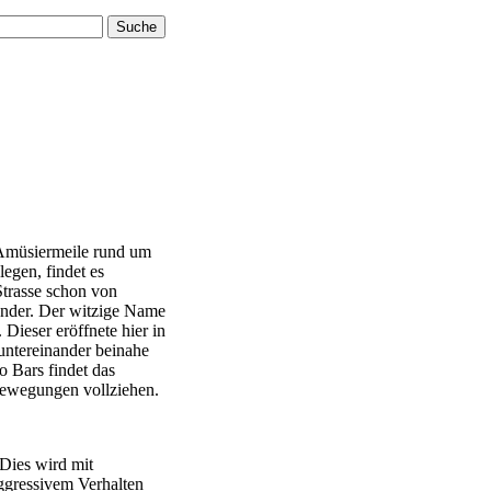
 Amüsiermeile rund um
egen, findet es
Strasse schon von
ander. Der witzige Name
ieser eröffnete hier in
untereinander beinahe
o Bars findet das
Bewegungen vollziehen.
 Dies wird mit
ggressivem Verhalten