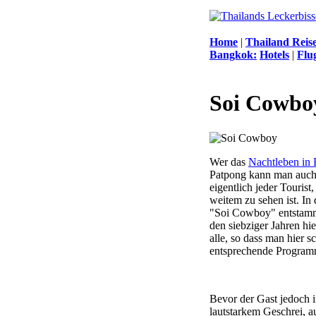
Home
|
Thailand Reis
Bangkok:
Hotels
|
Flu
Soi Cowbo
Wer das
Nachtleben in
Patpong kann man auch 
eigentlich jeder Touris
weitem zu sehen ist. I
"Soi Cowboy" entstammt
den siebziger Jahren hi
alle, so dass man hier 
entsprechende Programm
Bevor der Gast jedoch i
lautstarkem Geschrei, 