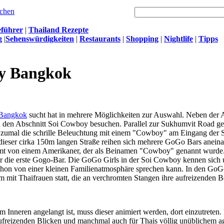
eführer
|
Thailand Rezepte
g
|
Sehenswürdigkeiten
|
Restaurants
|
Shopping
|
Nightlife
|
Tipps
y Bangkok
 Bangkok
sucht hat in mehrere Möglichkeiten zur Auswahl. Neben der
den Abschnitt Soi Cowboy besuchen. Parallel zur Sukhumvit Road gel
t, zumal die schrille Beleuchtung mit einem "Cowboy" am Eingang der 
n dieser cirka 150m langen Straße reihen sich mehrere GoGo Bars anein
 von einem Amerikaner, der als Beinamen "Cowboy" genannt wurde. D
er die erste Gogo-Bar. Die GoGo Girls in der Soi Cowboy kennen sich 
schon von einer kleinen Familienatmosphäre sprechen kann. In den GoG
 mit Thaifrauen statt, die an verchromten Stangen ihre aufreizenden 
m Inneren angelangt ist, muss dieser animiert werden, dort einzutreten.
aufreizenden Blicken und manchmal auch für Thais völlig unüblichem a