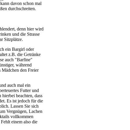
t, kann davon schon mal
aßen durchschreiten.
hlendert, denn hier wird
rinken und die Strasse
r Sitzplätze.
ch ein Bargirl oder
ltet z.B. die Getränke
ese auch "Barfine"
ünstiger, während
s Mädchen den Freier
 und auch mal ein
berteuertes Futter und
n hierbei beachten, dass
t. Es ist jedoch für die
lich. Lassen Sie sich
t zum Vergnügen, Lachen
cktails vollkommen
Fehlt einem also die