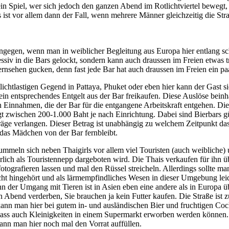
r ein Spiel, wer sich jedoch den ganzen Abend im Rotlichtviertel beweg
s ist vor allem dann der Fall, wenn mehrere Männer gleichzeitig die Str
ingegen, wenn man in weiblicher Begleitung aus Europa hier entlang sc
ssiv in die Bars gelockt, sondern kann auch draussen im Freien etwas t
rnsehen gucken, denn fast jede Bar hat auch draussen im Freien ein paa
lichtlastigen Gegend in Pattaya, Phuket oder eben hier kann der Gast si
n entsprechendes Entgelt aus der Bar freikaufen. Diese Auslöse beinha
 Einnahmen, die der Bar für die entgangene Arbeitskraft entgehen. Di
t zwischen 200-1.000 Baht je nach Einrichtung. Dabei sind Bierbars g
ge verlangen. Dieser Betrag ist unabhängig zu welchem Zeitpunkt da
 das Mädchen von der Bar fernbleibt.
mmeln sich neben Thaigirls vor allem viel Touristen (auch weibliche)
ürlich als Touristennepp dargeboten wird. Die Thais verkaufen für ihn ü
otografieren lassen und mal den Rüssel streicheln. Allerdings sollte ma
icht hingehört und als lärmempfindliches Wesen in dieser Umgebung leide
nn der Umgang mit Tieren ist in Asien eben eine andere als in Europa üb
n Abend verderben, Sie brauchen ja kein Futter kaufen. Die Straße is
kann man hier bei gutem in- und ausländischen Bier und fruchtigen Co
 dass auch Kleinigkeiten in einem Supermarkt erworben werden können. 
ann man hier noch mal den Vorrat auffüllen.