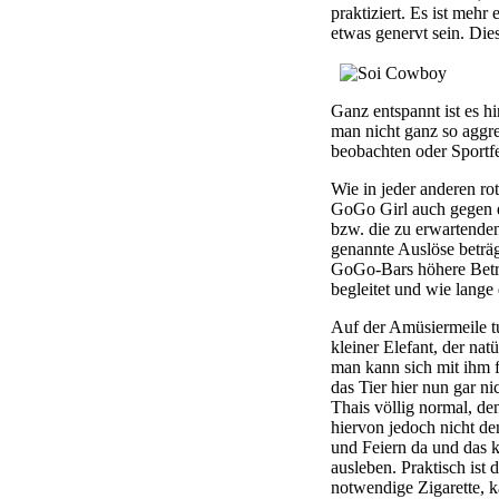
praktiziert. Es ist meh
etwas genervt sein. Die
Ganz entspannt ist es h
man nicht ganz so aggre
beobachten oder Sportfe
Wie in jeder anderen rot
GoGo Girl auch gegen ei
bzw. die zu erwartenden
genannte Auslöse beträg
GoGo-Bars höhere Beträ
begleitet und wie lange
Auf der Amüsiermeile tu
kleiner Elefant, der nat
man kann sich mit ihm f
das Tier hier nun gar n
Thais völlig normal, de
hiervon jedoch nicht de
und Feiern da und das 
ausleben. Praktisch ist
notwendige Zigarette, k