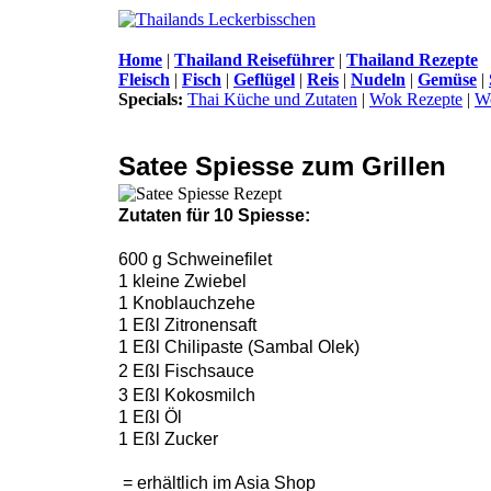
Home
|
Thailand Reiseführer
|
Thailand Rezepte
Fleisch
|
Fisch
|
Geflügel
|
Reis
|
Nudeln
|
Gemüse
|
Specials:
Thai Küche und Zutaten
|
Wok Rezepte
|
W
Satee Spiesse zum Grillen
Zutaten für 10 Spiesse:
600 g Schweinefilet
1 kleine Zwiebel
1 Knoblauchzehe
1 Eßl Zitronensaft
1 Eßl Chilipaste (Sambal Olek)
2 Eßl Fischsauce
3 Eßl Kokosmilch
1 Eßl Öl
1 Eßl Zucker
= erhältlich im Asia Shop