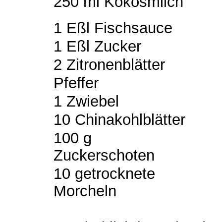
250 ml Kokosmilch
1 Eßl Fischsauce
1 Eßl Zucker
2 Zitronenblätter
Pfeffer
1 Zwiebel
10 Chinakohlblätter
100 g
Zuckerschoten
10 getrocknete
Morcheln