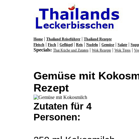
|
|
Home
Thailand Reiseführer
Thailand Rezepte
|
|
|
|
|
|
|
Fleisch
Fisch
Geflügel
Reis
Nudeln
Gemüse
Salate
Supp
Specials:
|
|
|
Thai Küche und Zutaten
Wok Rezepte
Wok Tipps
Veg
Gemüse mit Kokosm
Rezept
Zutaten für 4
Personen: